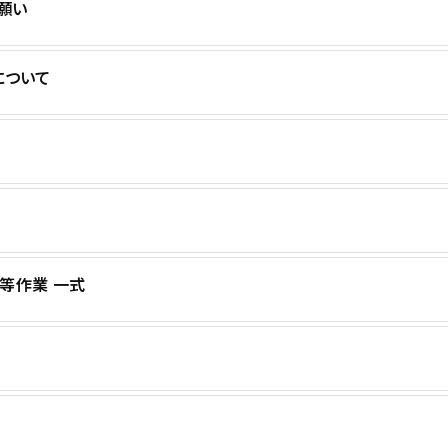
願い
について
等作業 一式