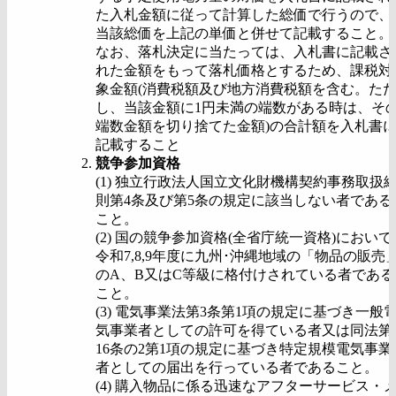
た入札金額に従って計算した総価で行うので、
当該総価を上記の単価と併せて記載すること。
なお、落札決定に当たっては、入札書に記載さ
れた金額をもって落札価格とするため、課税対
象金額(消費税額及び地方消費税額を含む。た
し、当該金額に1円未満の端数がある時は、そ
端数金額を切り捨てた金額)の合計額を入札書
記載すること
競争参加資格
(1) 独立行政法人国立文化財機構契約事務取扱
則第4条及び第5条の規定に該当しない者である
こと。
(2) 国の競争参加資格(全省庁統一資格)において
令和7,8,9年度に九州･沖縄地域の「物品の販売
のA、B又はC等級に格付けされている者である
こと。
(3) 電気事業法第3条第1項の規定に基づき一般
気事業者としての許可を得ている者又は同法第
16条の2第1項の規定に基づき特定規模電気事業
者としての届出を行っている者であること。
(4) 購入物品に係る迅速なアフターサービス・