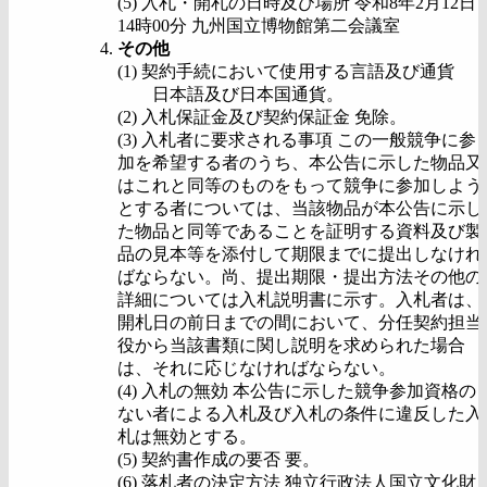
(5) 入札・開札の日時及び場所 令和8年2月12日
14時00分 九州国立博物館第二会議室
その他
(1) 契約手続において使用する言語及び通貨
日本語及び日本国通貨。
(2) 入札保証金及び契約保証金 免除。
(3) 入札者に要求される事項 この一般競争に参
加を希望する者のうち、本公告に示した物品又
はこれと同等のものをもって競争に参加しよう
とする者については、当該物品が本公告に示し
た物品と同等であることを証明する資料及び製
品の見本等を添付して期限までに提出しなけれ
ばならない。尚、提出期限・提出方法その他の
詳細については入札説明書に示す。入札者は、
開札日の前日までの間において、分任契約担当
役から当該書類に関し説明を求められた場合
は、それに応じなければならない。
(4) 入札の無効 本公告に示した競争参加資格の
ない者による入札及び入札の条件に違反した入
札は無効とする。
(5) 契約書作成の要否 要。
(6) 落札者の決定方法 独立行政法人国立文化財