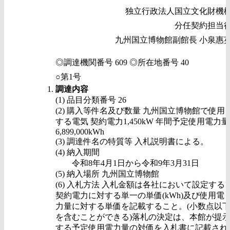
独立行政法人国立文化財機
分任契約担当
九州国立博物館副館長 小泉惠
◎調達機関番号 609 ◎所在地番号 40
○第1号
調達内容
(1) 品目分類番号 26
(2) 購入等件名及び数量 九州国立博物館で使用
する電気 契約電力1,450kW 年間予定使用電力量
6,899,000kWh
(3) 調達件名の特質等 入札説明書による。
(4) 納入期間
令和8年4月1日から令和9年3月31日
(5) 納入場所 九州国立博物館
(6) 入札方法 入札金額は各社において設定する
契約電力に対する単一の単価(kWh)及び使用電
力量に対する単価を記載すること。(小数点以
を含むことができる)落札の決定は、本館が提
する予定使用電力量の対価を入札書に記載され