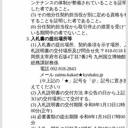
ンテナンスの体制が整備されていることを証明
した者であること｡
(5) その他分任契約担当役が別に定める資格を
することを証明した者であること｡
(6) 分任契約担当役から取引停止の措置を受け
いる期間中の者でないこと。
入札書の提出場所等
(1) 入札書の提出場所、契約条項を示す場所、
札説明書の交付場所及び問合せ先 〒818-0118 
岡県太宰府市石坂4丁目7番2号 九州国立博物館
総務課財務係
電話 092-918-2843
メール zaimu-kakari★kyuhaku.jp
(※上記の「★」記号を「@」記号に置き換
えてください)
(2) 入札説明書の交付方法 本公告の日から上記
3(1)の交付場所にて交付する。
(3) 入札説明書の交付期限 令和8年1月13日12時
00分(正午)
(4) 必要書類の提出期限 令和8年1月16日17時00
分