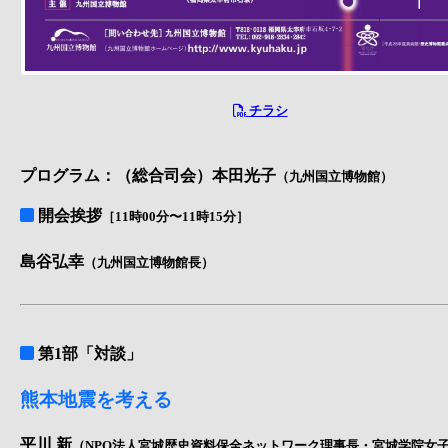
チラシ
プログラム：（総合司会）本田光子
（九州国立博物館）
開会挨拶
［11時00分〜11時15分］
島谷弘幸
（九州国立博物館長）
第1部「対談」
熊本地震を考える
平川 新
（NPO法人宮城歴史資料保全ネットワーク理事長・宮城学院女