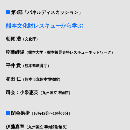
第3部「パネルディスカッション」
熊本文化財レスキューから学ぶ
朝賀 浩
（文化庁）
稲葉継陽
（熊本大学・熊本被災史料レスキューネットワーク）
平井 貴
（熊本県教育庁）
和田 仁
（熊本市立熊本博物館）
司会：小泉惠英
（九州国立博物館）
閉会挨拶
［16時45分〜16時50分］
伊藤嘉章
（九州国立博物館副館長）