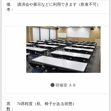
備
講演会や展示などに利用できます（飲食不可）
考：
研修室 ＡＢ
席
70席程度（机、椅子がある状態）
数：