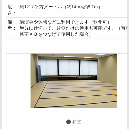
広
約121.8平方メートル（約14ｍ×約8.7ｍ）
さ：
備
講演会や休憩などに利用できます（飲食可）
考：
半分に仕切って、片側だけの使用も可能です。（写
修室ＡＢをつなげて使用した場合）
和室