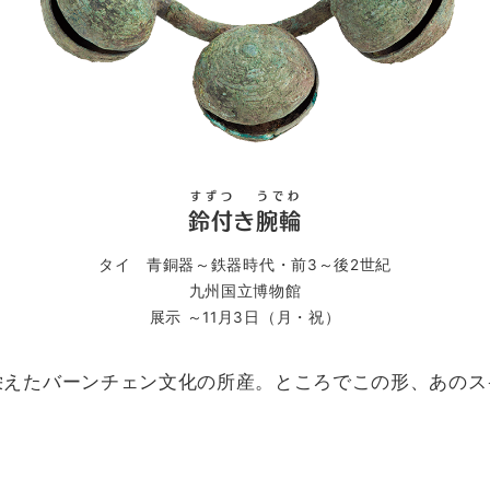
すずつ
うでわ
鈴付
き
腕輪
タイ 青銅器～鉄器時代・前3～後2世紀
九州国立博物館
展示 ～11月3日（月・祝）
栄えたバーンチェン文化の所産。ところでこの形、あのス