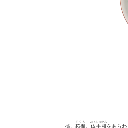
ざくろ
ぶっしゅかん
桃、
柘榴
、
仏手柑
をあらわ