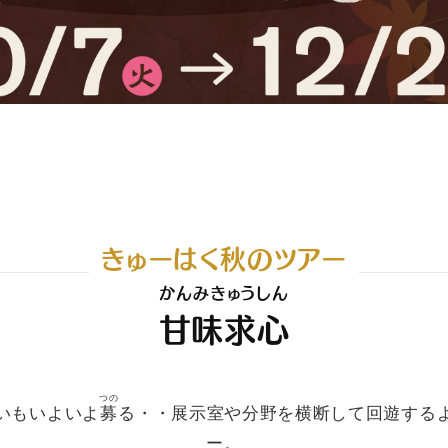
きゅーはく秋のツアー
かんみきゅうしん
甘味求心
つの
いもいよいよ
募
る・・展示室や分野を横断して回遊する
ー。