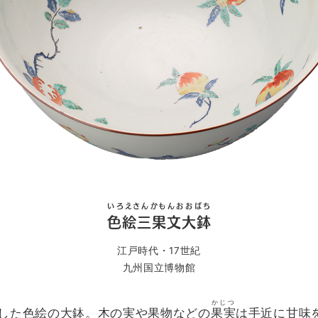
いろえさんかもんおおばち
色絵三果文大鉢
江戸時代・17世紀
九州国立博物館
かじつ
した色絵の大鉢。木の実や果物などの
果実
は手近に甘味