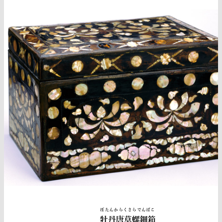
ぼたんからくさらでんばこ
牡丹唐草螺鈿箱
本物