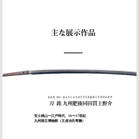
主な展示作品
かたな
めい
きゅうしゅうひごどうだぬきこうずけのすけ
刀
銘
九州肥後同田貫上野介
本物
安土桃山〜江戸時代、16〜17世紀
九州国立博物館（王貞治氏寄贈）