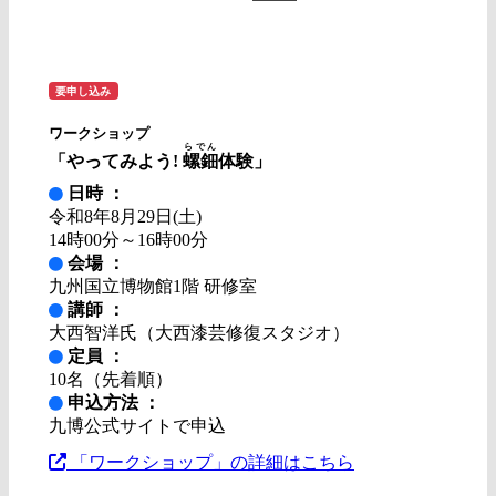
要申し込み
ワークショップ
らでん
「やってみよう!
螺鈿
体験」
日時 ：
令和8年8月29日(土)
14時00分～16時00分
会場 ：
九州国立博物館1階 研修室
講師 ：
大西智洋氏（大西漆芸修復スタジオ）
定員 ：
10名（先着順）
申込方法 ：
九博公式サイトで申込
「ワークショップ」の詳細はこちら