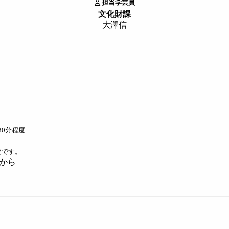
担当学芸員
文化財課
大澤信
30分程度
要です。
から