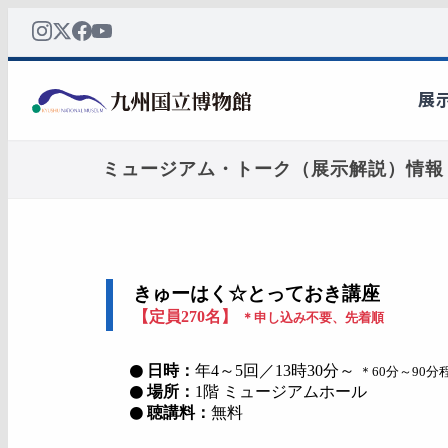
ミュージアム・トーク（展示解説）情報
きゅーはく☆とっておき講座
【定員270名】
＊申し込み不要、先着順
日時：
年4～5回／13時30分～
＊60分～90分
場所：
1階 ミュージアムホール
聴講料：
無料