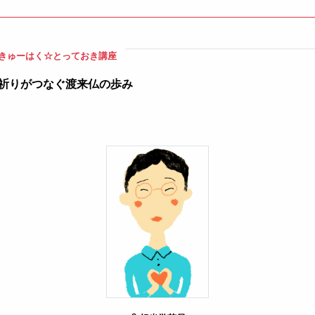
きゅーはく☆とっておき講座
祈りがつなぐ渡来仏の歩み