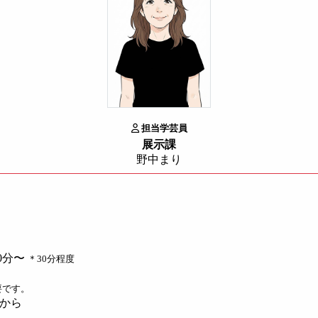
担当学芸員
展示課
野中まり
0分〜
＊30分程度
要です。
から