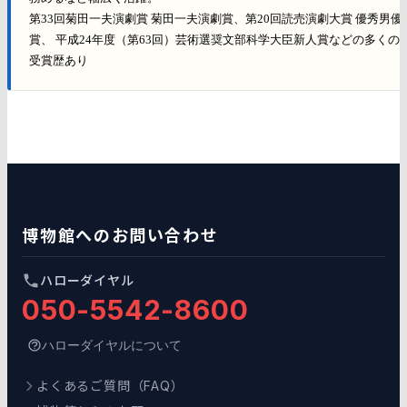
第33回菊田一夫演劇賞 菊田一夫演劇賞、第20回読売演劇大賞 優秀男優
賞、 平成24年度（第63回）芸術選奨文部科学大臣新人賞などの多くの
受賞歴あり