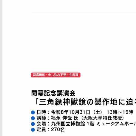
聴講無料・申し込み不要・先着順
開幕記念講演会
「三角縁神獣鏡の製作地に迫
日時：
令和8年10月31日（土） 13時〜15時
講師：
福永 伸哉 氏（大阪大学特任教授）
会場：
九州国立博物館 1階 ミュージアムホー
定員：
270名