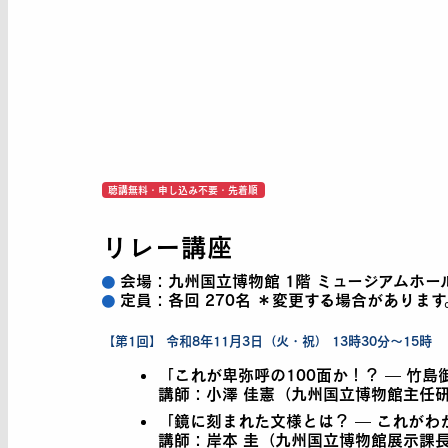
聴講無料・申し込み不要・先着順
リレー講座
会場：
九州国立博物館 1階 ミュージアムホー
定員：
各回 270名 ＊変更する場合があります
【第1回】 令和8年11月3日（火・祝） 13時30分〜15時
「これが卑弥呼の100面か！？ — 竹
講師：小澤 佳憲（九州国立博物館主任
「鏡に刻まれた文様とは？ — これがわか
講師：岸本 圭（九州国立博物館展示課