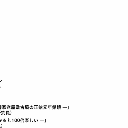
ル
。
島御家老屋敷古墳の正始元年銘鏡 —」
研究員）
ると100倍楽しい —」
長）