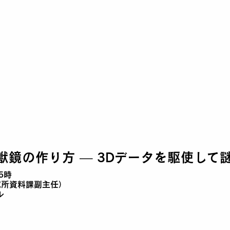
鏡の作り方 — 3Dデータを駆使して謎
5時
究所資料課副主任）
ル