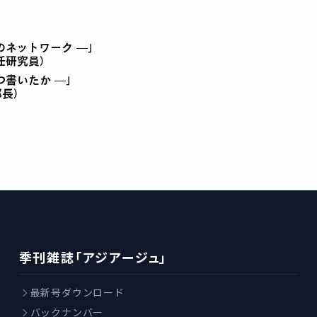
のネットワーク —」
任研究員）
つ書いたか —」
部長）