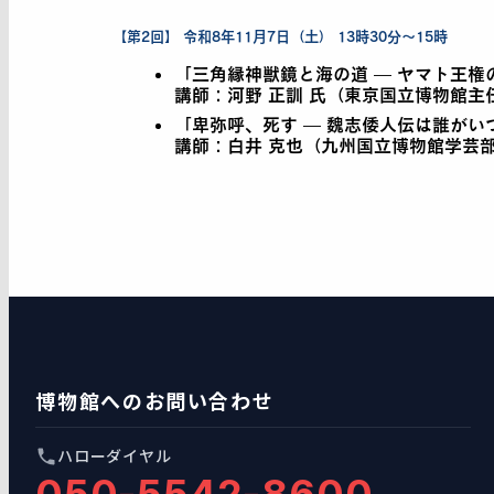
【第2回】 令和8年11月7日（土） 13時30分〜15時
「三角縁神獣鏡と海の道 — ヤマト王権
講師：河野 正訓 氏（東京国立博物館主
「卑弥呼、死す — 魏志倭人伝は誰がい
講師：白井 克也（九州国立博物館学芸