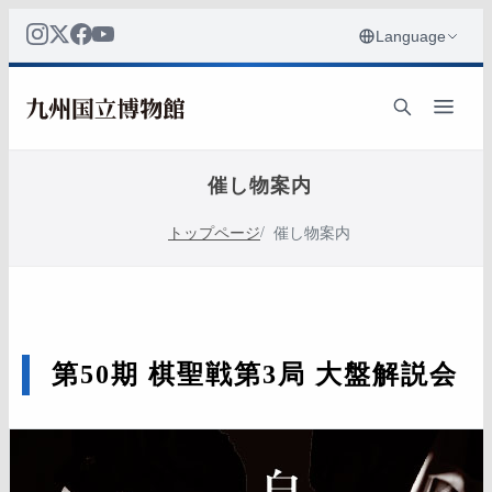
催し物案内
トップページ
催し物案内
第50期 棋聖戦第3局 大盤解説会