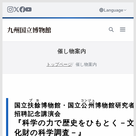
催し物案内
トップページ
催し物案内
プヨ
コンジュ
国立
扶餘
博物館・国立
公州
博物館研究者
招聘記念講演会
『科学の力で歴史をひもとく－文
化財の科学調査－』