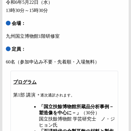
令和6年5月22日（水）
13時30分～15時30分
会場：
九州国立博物館1階研修室
定員：
60名（参加申込み不要・先着順・入場無料）
プログラム
第1部 講演
＊逐次通訳されます。
「国立扶餘博物館所蔵品分析事例－
塑造像を中心に－」
（30分）
国立扶餘博物館 学芸研究士 ノ・ジ
ヒョン氏